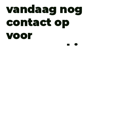
vandaag nog
contact op
voor
samenwerking
.
© 2026 by Eky Management.
Powered and secured by
Wix